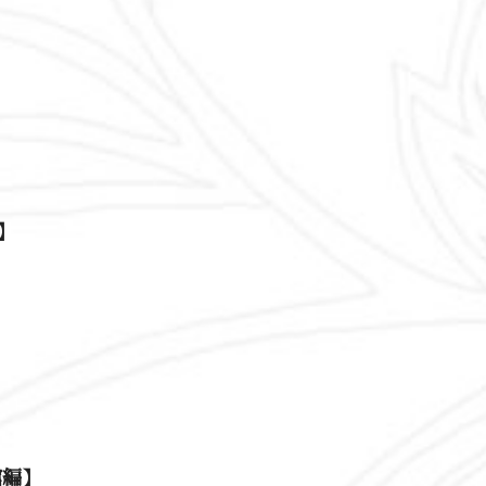
】
館編】