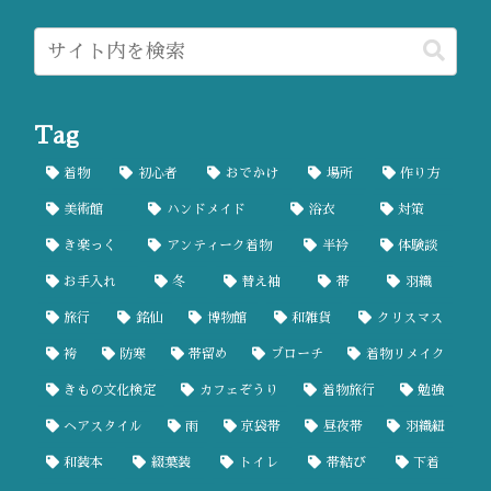
Tag
着物
初心者
おでかけ
場所
作り方
美術館
ハンドメイド
浴衣
対策
き楽っく
アンティーク着物
半衿
体験談
お手入れ
冬
替え袖
帯
羽織
旅行
銘仙
博物館
和雑貨
クリスマス
袴
防寒
帯留め
ブローチ
着物リメイク
きもの文化検定
カフェぞうり
着物旅行
勉強
ヘアスタイル
雨
京袋帯
昼夜帯
羽織紐
和装本
綴葉装
トイレ
帯結び
下着