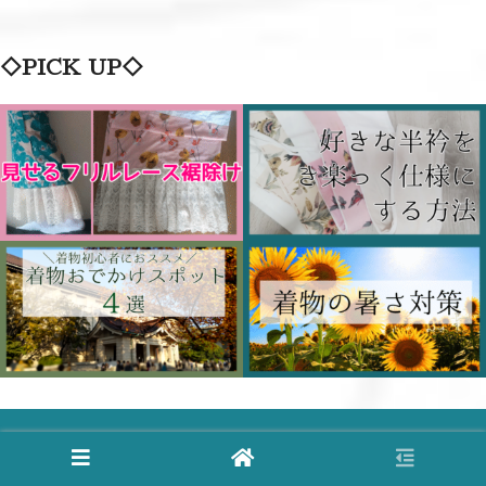
◇PICK UP◇