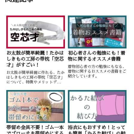
お太鼓が簡単綺麗！たかは
初心者さんの勉強にも！着
しきもの工房の帯枕「空芯
物に関するオススメ書籍
才」がすごい！
着物初心者の方の勉強にもなる、
着物に関するおススメの書籍をご
お太鼓が簡単綺麗に作れる、たか
紹介しています。
はしきもの工房の帯枕「空芯才」
について、特徴やメリットデメリ
ットをまとめています。
帯留め金具不要！ゴム一本
浴衣にもおすすめ！とって
でブローチを帯留めにする
も簡単「かるた結び」の結