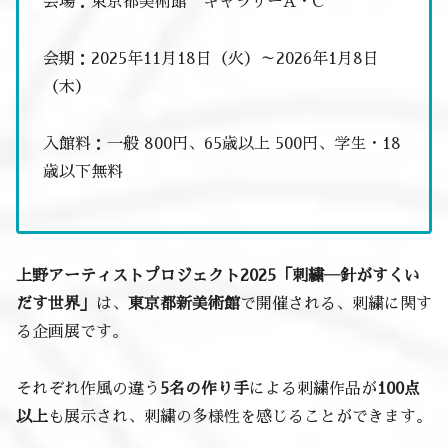
会場：東京都美術館 ギャラリーA・C
会期：2025年11月18日（火）～2026年1月8日
（木）
入館料：一般 800円、65歳以上 500円、学生・18
歳以下無料
上野アーティストプロジェクト2025「刺繍―針がすくい
だす世界」
は、
東京都新美術館
で開催される、刺繍に関す
る企画展です。
それぞれ作風の違う
5名の作り手
による刺繍作品が
100点
以上
も展示され、刺繍の多様性を感じることができます。