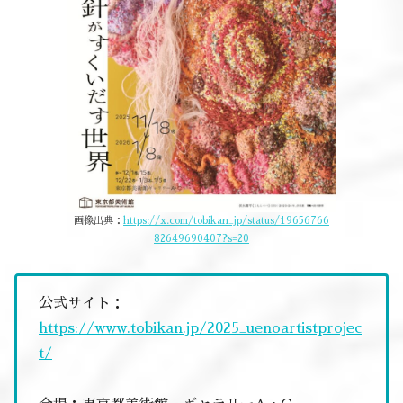
画像出典：
https://x.com/tobikan_jp/status/19656766
82649690407?s=20
公式サイト：
https://www.tobikan.jp/2025_uenoartistprojec
t/