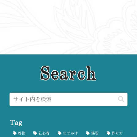
Tag
着物
初心者
おでかけ
場所
作り方