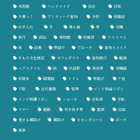
美術館
ハンドメイド
浴衣
対策
き楽っく
アンティーク着物
半衿
体験談
お手入れ
冬
替え袖
帯
羽織
旅行
銘仙
博物館
和雑貨
クリスマス
袴
防寒
帯留め
ブローチ
着物リメイク
きもの文化検定
カフェぞうり
着物旅行
勉強
ヘアスタイル
雨
京袋帯
昼夜帯
羽織紐
和装本
綴葉装
トイレ
帯結び
下着
下駄
近代建築
管理
インド刺繡リボン
インド刺繍リボン
ショール
自転車
手帳
マナー
観劇
引き抜き帯
整理
初詣
見せる裾除け
裾除け
モモンガコート
ポーチ
食事