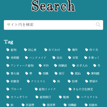
Tag
着物
初心者
おでかけ
場所
作り方
美術館
ハンドメイド
浴衣
対策
き楽っく
アンティーク着物
半衿
体験談
お手入れ
冬
替え袖
帯
羽織
旅行
銘仙
博物館
和雑貨
クリスマス
袴
防寒
帯留め
ブローチ
着物リメイク
きもの文化検定
カフェぞうり
着物旅行
勉強
ヘアスタイル
雨
京袋帯
昼夜帯
羽織紐
和装本