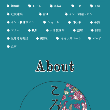
綴葉装
トイレ
帯結び
下着
下駄
近代建築
管理
インド刺繡リボン
インド刺繍リボン
ショール
自転車
手帳
マナー
観劇
引き抜き帯
整理
初詣
見せる裾除け
裾除け
モモンガコート
ポーチ
食事