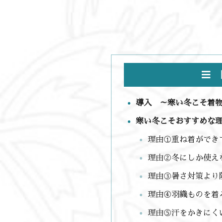
導入 ～寒い冬こそ着
寒い冬こそおすすめな
理由①重ね着ができ
理由②冬にしか使え
理由③暑さ対策より
理由④羽織ものを着
理由⑤汗をかきにく