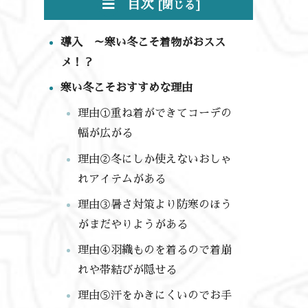
目次
導入 ～寒い冬こそ着物がおスス
メ！？
寒い冬こそおすすめな理由
理由①重ね着ができてコーデの
幅が広がる
理由②冬にしか使えないおしゃ
れアイテムがある
理由③暑さ対策より防寒のほう
がまだやりようがある
理由④羽織ものを着るので着崩
れや帯結びが隠せる
理由⑤汗をかきにくいのでお手