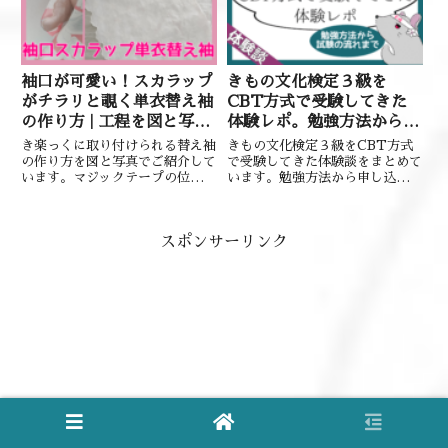
袖口が可愛い！スカラップ
きもの文化検定３級を
がチラリと覗く単衣替え袖
CBT方式で受験してきた
の作り方 | 工程を図と写真
体験レポ。勉強方法から試
で紹介
験の流れまで紹介！
き楽っくに取り付けられる替え袖
きもの文化検定３級をCBT方式
の作り方を図と写真でご紹介して
で受験してきた体験談をまとめて
います。マジックテープの位置を
います。勉強方法から申し込み、
調節すれば他の襦袢にも合わせる
試験の流れまで紹介しています。
ことができます。
スポンサーリンク