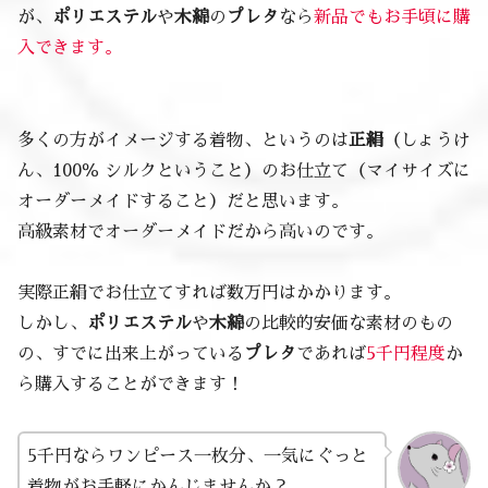
が、
ポリエステル
や
木綿
の
プレタ
なら
新品でもお手頃に購
入できます。
多くの方がイメージする着物、というのは
正絹
（しょうけ
ん、100％ シルクということ）のお仕立て（マイサイズに
オーダーメイドすること）だと思います。
高級素材でオーダーメイドだから高いのです。
実際正絹でお仕立てすれば数万円はかかります。
しかし、
ポリエステル
や
木綿
の比較的安価な素材のもの
の、すでに出来上がっている
プレタ
であれば
5千円程度
か
ら購入することができます！
5千円ならワンピース一枚分、一気にぐっと
着物がお手軽にかんじませんか？