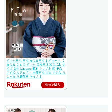
デニム着物 着物 洗える着物 レディース 【
洗える きもの デニム 普段着 S M L LL サ
イズ 女性 kimono 無地 シンプル 綿 単衣
バチ衿 カジュアル 木綿着物 浴衣 ゆかた お
しゃれ お洒落着 キモノ 】
楽天で購入